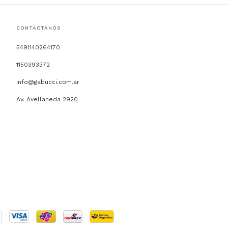
CONTACTÁNOS
5491140264170
1150393372
info@gabucci.com.ar
Av. Avellaneda 2920