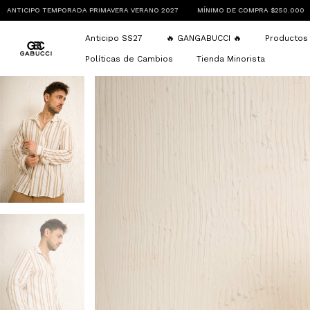
 VERANO 2027
MÍNIMO DE COMPRA $250.000
ENVÍOS A TODO EL PAÍS
ANT
Anticipo SS27
🔥 GANGABUCCI 🔥
Producto
Políticas de Cambios
Tienda Minorista