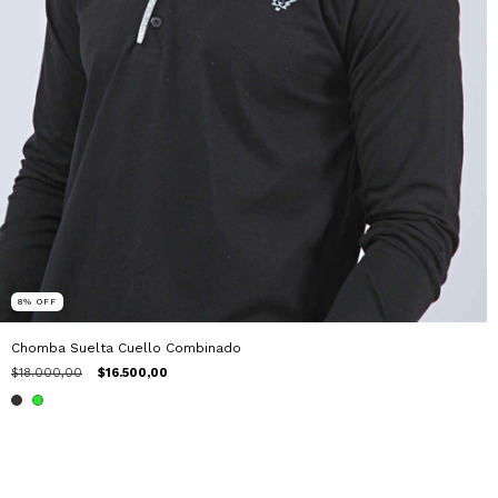
8
%
OFF
Chomba Suelta Cuello Combinado
$18.000,00
$16.500,00