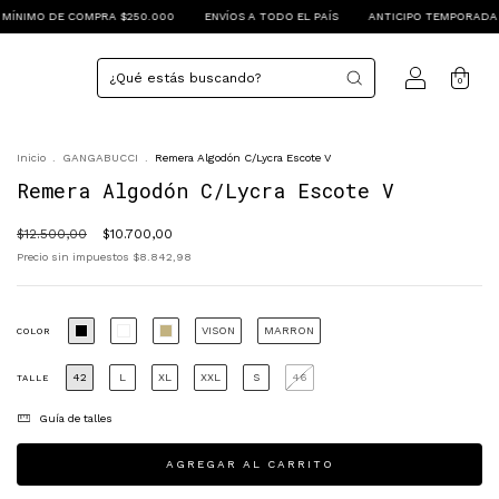
250.000
ENVÍOS A TODO EL PAÍS
ANTICIPO TEMPORADA PRIMAVERA VERANO 2
0
Inicio
.
GANGABUCCI
.
Remera Algodón C/Lycra Escote V
Remera Algodón C/Lycra Escote V
$12.500,00
$10.700,00
Precio sin impuestos
$8.842,98
VISON
MARRON
COLOR
42
L
XL
XXL
S
46
TALLE
Guía de talles