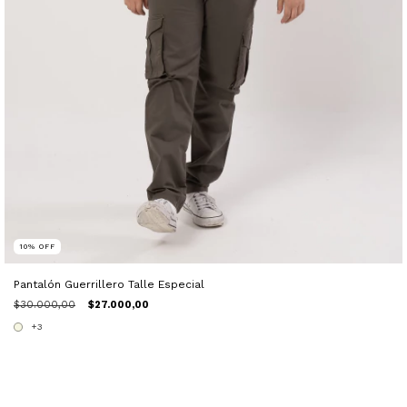
10
%
OFF
Pantalón Guerrillero Talle Especial
$30.000,00
$27.000,00
+3