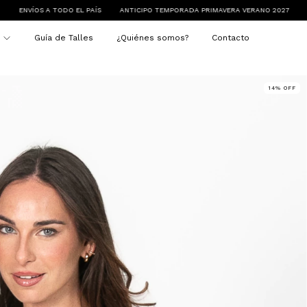
L PAÍS
ANTICIPO TEMPORADA PRIMAVERA VERANO 2027
MÍNIMO DE COMPRA $
s
Guía de Talles
¿Quiénes somos?
Contacto
14
%
OFF