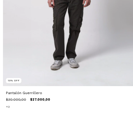
10
%
OFF
Pantalón Guerrillero
$30.000,00
$27.000,00
+3