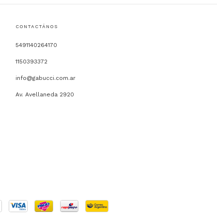
CONTACTÁNOS
5491140264170
1150393372
info@gabucci.com.ar
Av. Avellaneda 2920