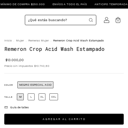
000
ENVÍOS A TODO EL PAÍS
ANTICIPO TEMPORADA PRIMAVERA VERANO 2027
0
Inicio
.
Mujer
.
Remeras Mujer
.
Remeron Crop Acid Wash Estampado
Remeron Crop Acid Wash Estampado
$13.000,00
Precio sin impuestos
$10.743,80
NEGRO ESPECIAL ACID
COLOR
M
L
XL
XXL
TALLE
Guía de talles