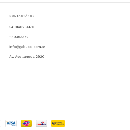
CONTACTÁNOS
5491140264170
1150393372
info@gabucci.com.ar
Av. Avellaneda 2920