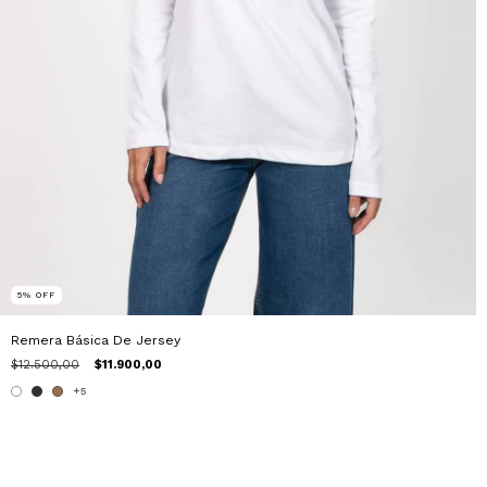
5
%
OFF
Remera Básica De Jersey
$12.500,00
$11.900,00
+5