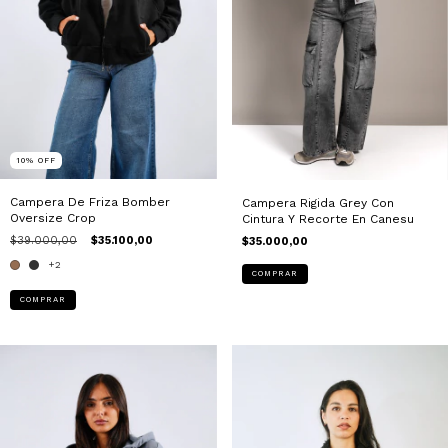
10
%
OFF
Campera De Friza Bomber
Campera Rigida Grey Con
Oversize Crop
Cintura Y Recorte En Canesu
$39.000,00
$35.100,00
$35.000,00
+2
COMPRAR
COMPRAR