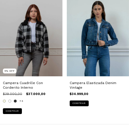
5
%
OFF
Campera Elastizada Denim
Campera Cuadrille Con
Vintage
Corderito Interno
$34.999,00
$39.000,00
$37.000,00
+4
COMPRAR
COMPRAR