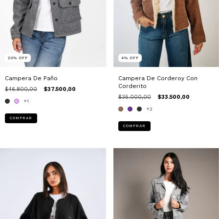
4
%
OFF
20
%
OFF
Campera De Corderoy Con
Campera De Paño
Corderito
$46.800,00
$37.500,00
$35.000,00
$33.500,00
+1
+2
COMPRAR
COMPRAR