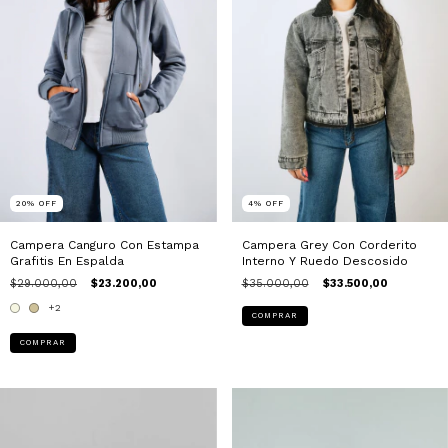
20
%
OFF
4
%
OFF
Campera Canguro Con Estampa
Campera Grey Con Corderito
Grafitis En Espalda
Interno Y Ruedo Descosido
$29.000,00
$23.200,00
$35.000,00
$33.500,00
+2
COMPRAR
COMPRAR