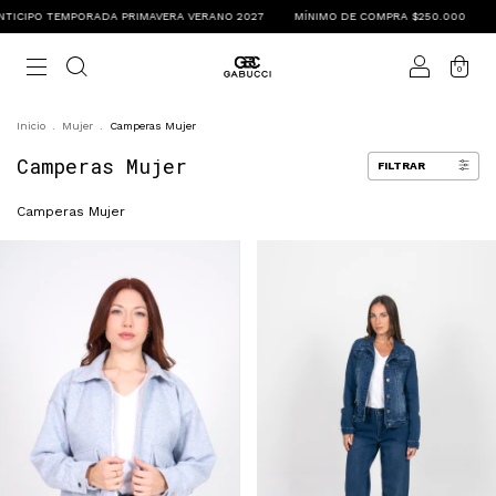
ORADA PRIMAVERA VERANO 2027
MÍNIMO DE COMPRA $250.000
ENVÍOS A TOD
0
Inicio
.
Mujer
.
Camperas Mujer
Camperas Mujer
FILTRAR
Camperas Mujer