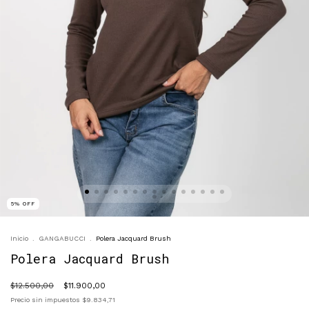
5
%
OFF
Inicio
.
GANGABUCCI
.
Polera Jacquard Brush
Polera Jacquard Brush
$12.500,00
$11.900,00
Precio sin impuestos
$9.834,71