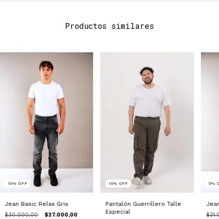
Productos similares
10
%
OFF
10
%
OFF
5
%
Pantalón Guerrillero Talle
Jean Basic Relax Gris
Jean
Especial
$30.000,00
$27.000,00
$31.