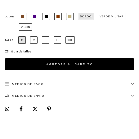
BORDO
VERDE MILITAR
COLOR
VISON
S
M
L
XL
XXL
TALLE
Guía de talles
MEDIOS DE PAGO
MEDIOS DE ENVÍO