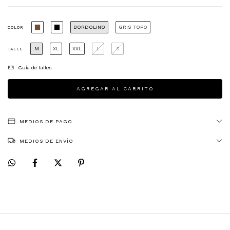
BORDOLINO
GRIS TOPO
COLOR
M
XL
XXL
L
S
TALLE
Guía de talles
MEDIOS DE PAGO
MEDIOS DE ENVÍO