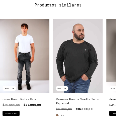
Productos similares
10
%
OFF
5
%
OFF
30
Jean Basic Relax Gris
Remera Básica Suelta Talle
Jean
Especial
$30.000,00
$27.000,00
$34.
$16.900,00
$16.000,00
COMPRAR
CO
+2