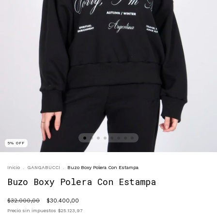
5
%
OFF
Inicio
.
GANGABUCCI
.
Buzo Boxy Polera Con Estampa
Buzo Boxy Polera Con Estampa
$32.000,00
$30.400,00
Precio sin impuestos
$25.123,97