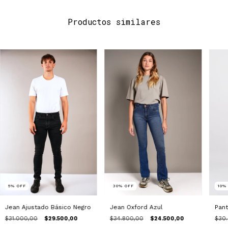
Productos similares
5
%
OFF
10
30
%
OFF
Jean Ajustado Básico Negro
Pant
Jean Oxford Azul
$31.000,00
$29.500,00
$30
$34.800,00
$24.500,00