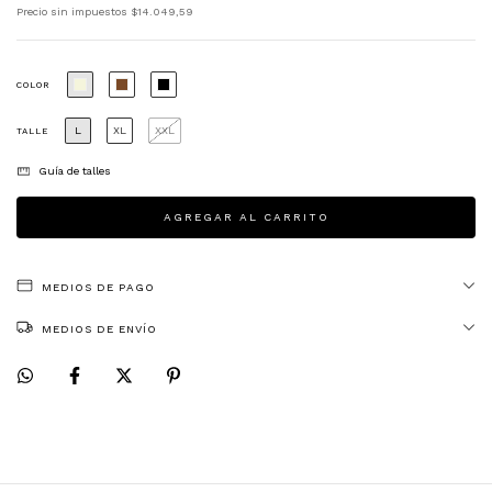
Precio sin impuestos
$14.049,59
COLOR
L
XL
XXL
TALLE
Guía de talles
MEDIOS DE PAGO
MEDIOS DE ENVÍO