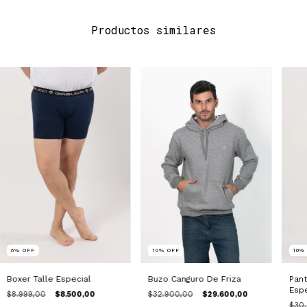
Productos similares
6
%
OFF
10
10
%
OFF
Boxer Talle Especial
Pant
Buzo Canguro De Friza
Espe
$8.999,00
$8.500,00
$32.900,00
$29.600,00
$30