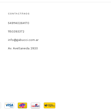
CONTACTÁNOS
5491140264170
1150393372
info@gabucci.com.ar
Av. Avellaneda 2920