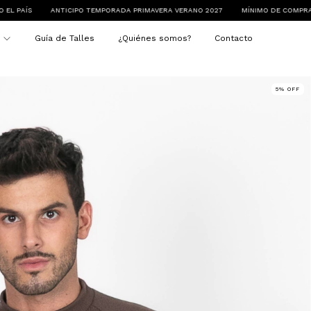
PO TEMPORADA PRIMAVERA VERANO 2027
MÍNIMO DE COMPRA $250.000
ENVÍO
s
Guía de Talles
¿Quiénes somos?
Contacto
5
%
OFF